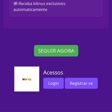
🎁 Receba bônus exclusivos
automaticamente
SEGUIR AGORA
Acessos
Login
Registrar-se