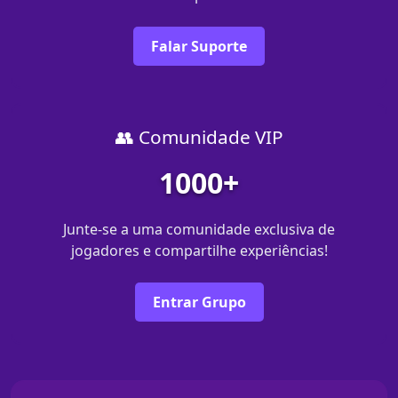
Falar Suporte
👥 Comunidade VIP
1000+
Junte-se a uma comunidade exclusiva de
jogadores e compartilhe experiências!
Entrar Grupo