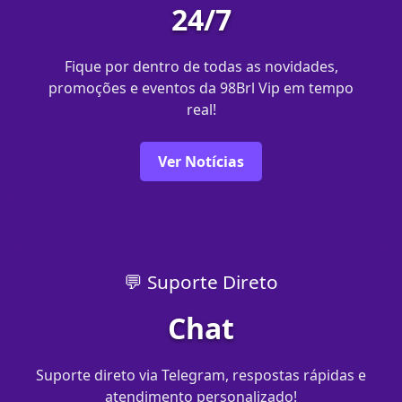
24/7
Fique por dentro de todas as novidades,
promoções e eventos da 98Brl Vip em tempo
real!
Ver Notícias
💬 Suporte Direto
Chat
Suporte direto via Telegram, respostas rápidas e
atendimento personalizado!