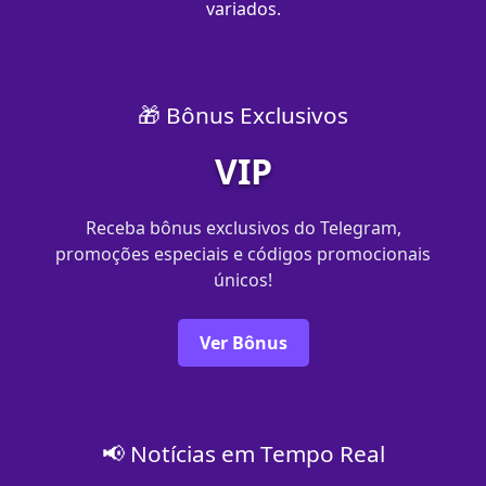
variados.
🎁 Bônus Exclusivos
VIP
Receba bônus exclusivos do Telegram,
promoções especiais e códigos promocionais
únicos!
Ver Bônus
📢 Notícias em Tempo Real